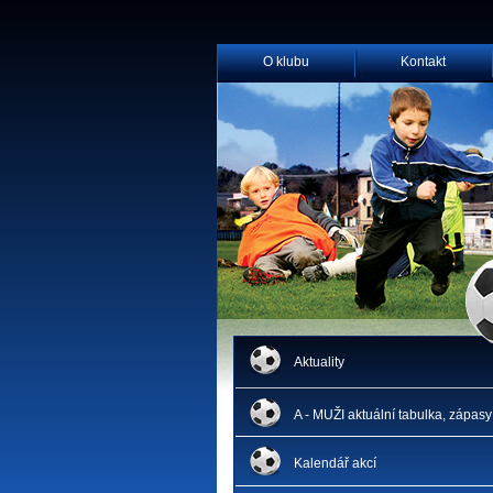
O klubu
Kontakt
Aktuality
A - MUŽI aktuální tabulka, zápasy
Kalendář akcí