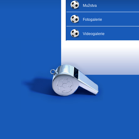
Mužstva
Fotogalerie
Videogalerie