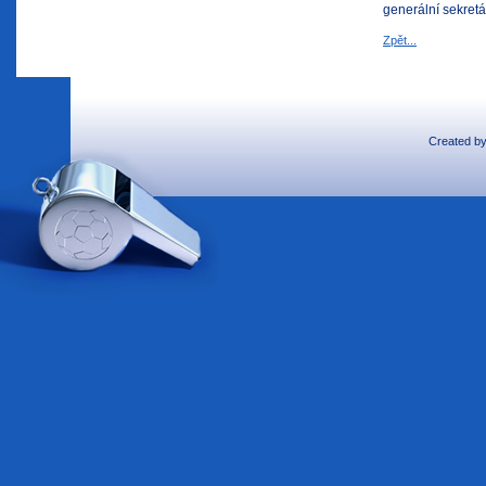
generální sekretá
Zpět...
Created b