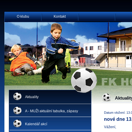
O klubu
Kontakt
Aktuality
Aktualit
A - MUŽI aktuální tabulka, zápasy
Datum vložení: 13.
nové dne 13.
Kalendář akcí
Vážení,