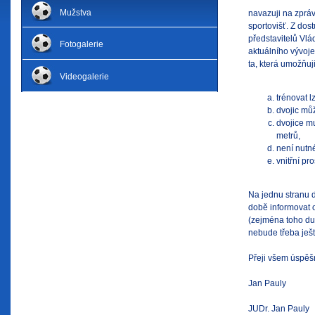
Mužstva
navazuji na zpráv
sportovišť. Z dos
představitelů Vlád
Fotogalerie
aktuálního vývoje
ta, která umožňuji
Videogalerie
trénovat l
dvojic mů
dvojice m
metrů,
není nutné
vnitřní pr
Na jednu stranu 
době informovat 
(zejména toho duš
nebude třeba ješ
Přeji všem úspěšn
Jan Pauly
JUDr. Jan Pauly