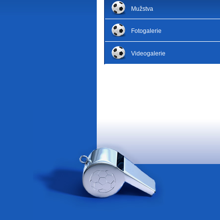
Mužstva
Fotogalerie
Videogalerie