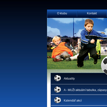
O klubu
Kontakt
Aktuality
A - MUŽI aktuální tabulka, zápasy
Kalendář akcí