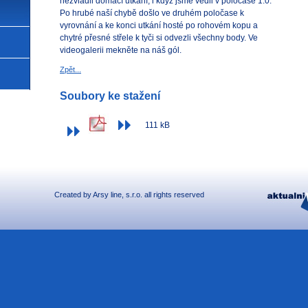
nezvládli domací utkání, i když jsme vedli v poločase 1:0.
Po hrubé naší chybě došlo ve druhém poločase k
vyrovnání a ke konci utkání hosté po rohovém kopu a
chytré přesné střele k tyči si odvezli všechny body. Ve
videogalerii mekněte na náš gól.
Zpět...
Soubory ke stažení
111 kB
Created by
Arsy line
, s.r.o. all rights reserved