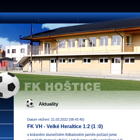
Aktuality
Datum vložení: 21.03.2022 (08:43:45)
FK VH - Velké Heraltice 1:2 (1 :0)
v krásném slunečném fotbalovém jarním počasí jsme