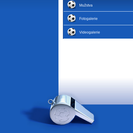
Mužstva
Fotogalerie
Videogalerie