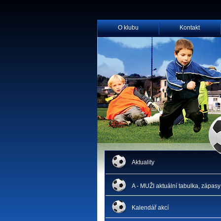
O klubu
Kontakt
Aktuality
A - MUŽI aktuální tabulka, zápasy
Kalendář akcí