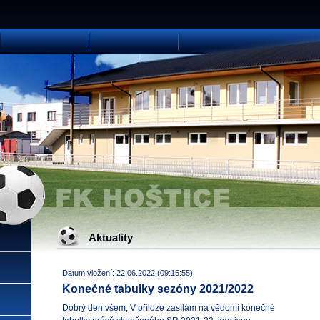
Aktuality
Datum vložení: 22.06.2022 (09:15:55)
Konečné tabulky sezóny 2021/2022
Dobrý den všem, V příloze zasílám na vědomí konečné