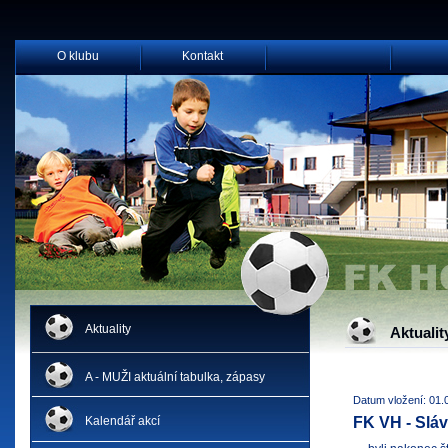
O klubu
Kontakt
Aktuality
Aktualit
A - MUŽI aktuální tabulka, zápasy
Datum vložení: 01.
Kalendář akcí
FK VH - Sláv