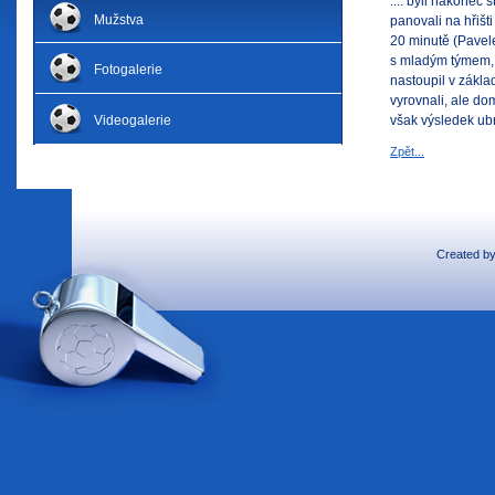
.... byli nakonec 
Mužstva
panovali na hřišti
20 minutě (Pavelek 
s mladým týmem, 
Fotogalerie
nastoupil v zákla
vyrovnali, ale do
Videogalerie
však výsledek ubr
Zpět...
Created b