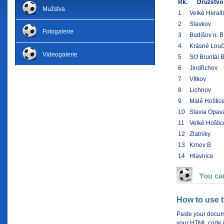
Rk.
Družstvo
Mužstva
1
Velké Heralt
2
Slavkov
Fotogalerie
3
Budišov n. B
4
Krásné Louč
Videogalerie
5
SO Bruntál 
6
Jindřichov
7
Vítkov
8
Lichnov
9
Malé Hoštic
10
Slavia Opav
11
Velké Hoštic
12
Zlatníky
13
Krnov B
14
Hlavnice
You ca
How to use t
Paste your documen
your HTML code in