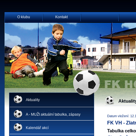
O klubu
Kontakt
Aktuality
Aktualit
A - MUŽI aktuální tabulka, zápasy
Datum vložení: 12.
FK VH - Zlat
Kalendář akcí
Tabulka celk