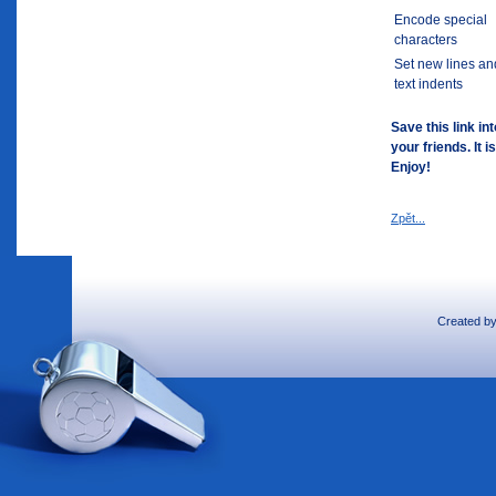
Encode special
characters
Set new lines an
text indents
Save this link i
your friends. It i
Enjoy!
Zpět...
Created b