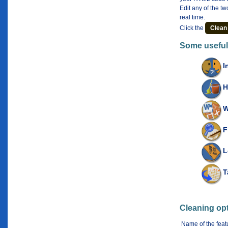
Edit any of the t
real time.
Click the
Clean
Some useful 
I
H
W
F
L
T
Cleaning op
Name of the feat