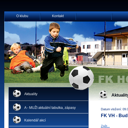
O klubu
Kontakt
Aktuality
Aktualit
A - MUŽI aktuální tabulka, zápasy
Datum vložení: 09.
FK VH - Bud
Kalendář akcí
Zpět...