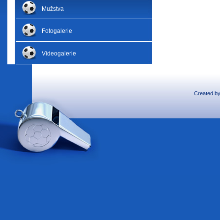
Mužstva
Fotogalerie
Videogalerie
Created b