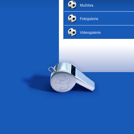
Mužstva
Fotogalerie
Videogalerie