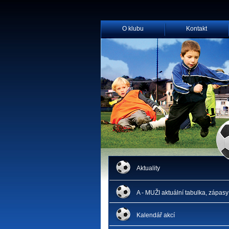
O klubu
Kontakt
Aktuality
A - MUŽI aktuální tabulka, zápasy
Kalendář akcí