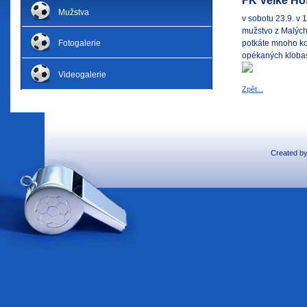
FK Velké Hoš
Mužstva
v sobotu 23.9. v 
mužstvo z Malých 
Fotogalerie
potkáte mnoho ko
opékaných kloba
Videogalerie
Zpět...
Created b