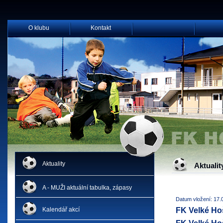
O klubu
Kontakt
Aktuality
Aktualit
A - MUŽI aktuální tabulka, zápasy
Datum vložení: 17.
Kalendář akcí
FK Velké Hoš