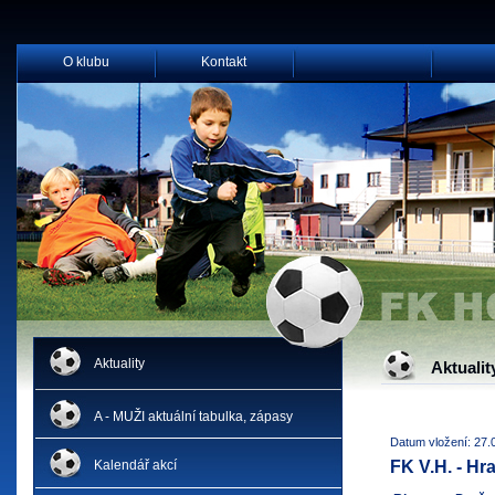
O klubu
Kontakt
Aktuality
Aktualit
A - MUŽI aktuální tabulka, zápasy
Datum vložení: 27.
Kalendář akcí
FK V.H. - Hr