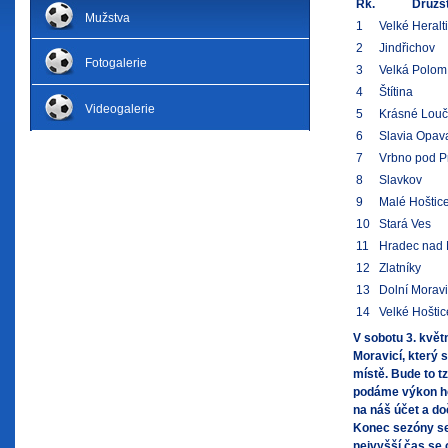
Rk.
Družs
Mužstva
1
Velké Heralt
2
Jindřichov
Fotogalerie
3
Velká Polom
4
Štítina
Videogalerie
5
Krásné Louč
6
Slavia Opav
7
Vrbno pod 
8
Slavkov
9
Malé Hoštic
10
Stará Ves
11
Hradec nad 
12
Zlatníky
13
Dolní Morav
14
Velké Hoštic
V sobotu 3. kvě
Moravicí, který
místě. Bude to t
podáme výkon ho
na náš účet a do
Konec sezóny se
nejvyšší čas se 