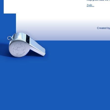
Zpět...
Created b