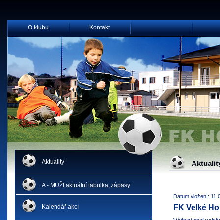
O klubu
Kontakt
Aktuality
Aktualit
A - MUŽI aktuální tabulka, zápasy
Datum vložení: 11.
Kalendář akcí
FK Velké Hoš