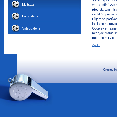
Vážení spoluobčan
Mužstva
vás srdečně zve 
před startem mist
ve 14:00 přivítám
Fotogalerie
Přijďte se podívat
jak jsme na novo
Videogalerie
Občerstvení zajiš
nedojde Máme spo
budeme mít víc.
Zpět...
Created b