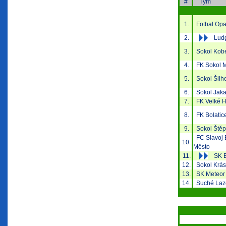
#
Tým
1.
Fotbal Opa
2.
Lud
3.
Sokol Kobe
4.
FK Sokol M
5.
Sokol Šilh
6.
Sokol Jaka
7.
FK Velké H
8.
FK Bolatic
9.
Sokol Štěp
FC Slavoj B
10.
Město
11.
SK 
12.
Sokol Krás
13.
SK Meteor 
14.
Suché Laz