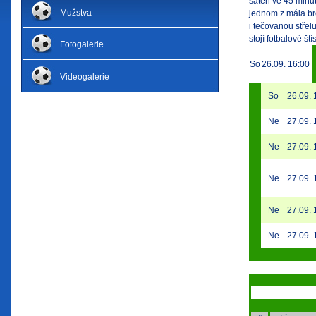
šaten ve 45 minut
Mužstva
jednom z mála br
i tečovanou stře
stojí fotbalové ští
Fotogalerie
So
26.09.
16:00
Videogalerie
So
26.09.
Ne
27.09.
Ne
27.09.
Ne
27.09.
Ne
27.09.
Ne
27.09.