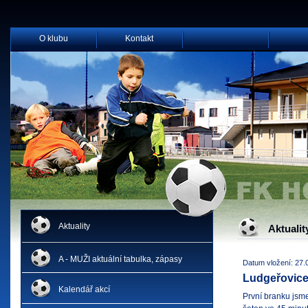
O klubu
Kontakt
Aktuality
Aktualit
A - MUŽI aktuální tabulka, zápasy
Datum vložení: 27.
Ludgeřovice
Kalendář akcí
První branku jsme