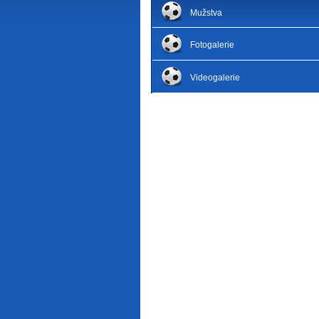
Mužstva
Fotogalerie
Videogalerie