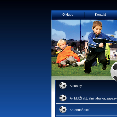
O klubu
Kontakt
Aktuality
A - MUŽI aktuální tabulka, zápasy
Kalendář akcí