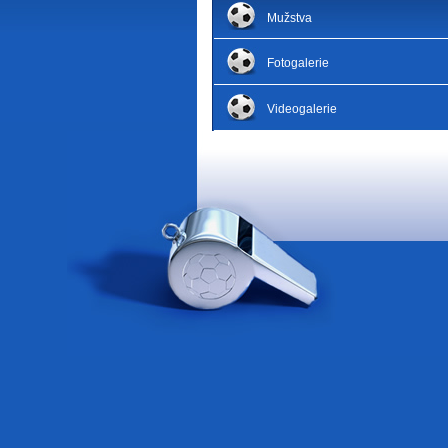
Mužstva
Fotogalerie
Videogalerie