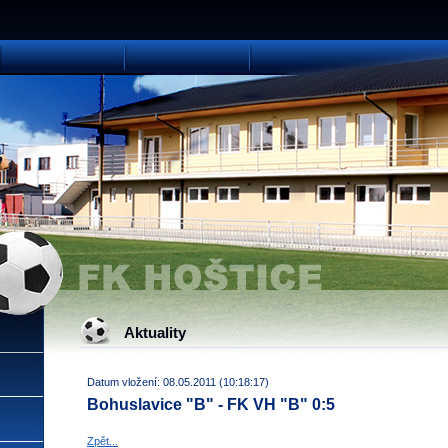
Aktuality
Datum vložení: 08.05.2011 (10:18:17)
Bohuslavice "B" - FK VH "B" 0:5
Zpět...