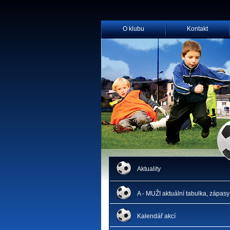
O klubu
Kontakt
Aktuality
A - MUŽI aktuální tabulka, zápasy
Kalendář akcí