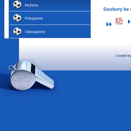
Mužstva
Soubory ke 
Fotogalerie
Videogalerie
Created b