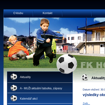
O klubu
Kontakt
Aktuality
Aktualit
A - MUŽI aktuální tabulka, zápasy
Datum vložení: 30.
výsledky o
Kalendář akcí
Zpět...