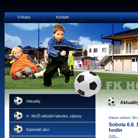
O klubu
Kontakt
Aktuality
Aktualit
A - MUŽI aktuální tabulka, zápasy
Datum vložení: 06.
Sobota 6.6.
Kalendář akcí
hodin
Zpět...