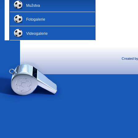
Mužstva
Fotogalerie
Videogalerie
Created b