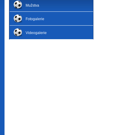
Mužstva
Fotogalerie
Videogalerie