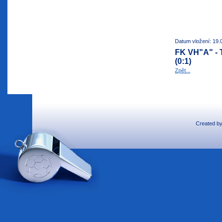
Datum vložení: 19.
FK VH"A" - 
(0:1)
Zpět...
Created b