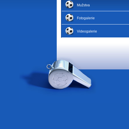
Mužstva
Fotogalerie
Videogalerie