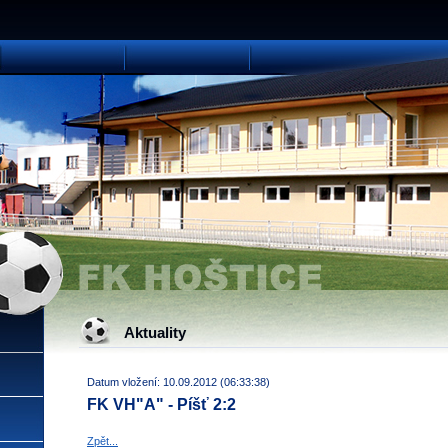
Aktuality
Datum vložení: 10.09.2012 (06:33:38)
FK VH"A" - Píšť 2:2
Zpět...