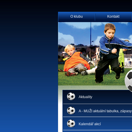
O klubu
Kontakt
Aktuality
A - MUŽI aktuální tabulka, zápasy
Kalendář akcí