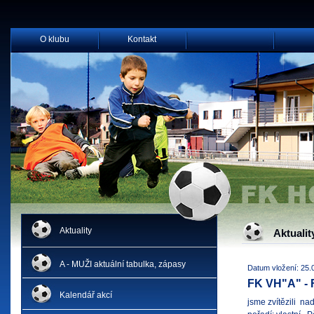
O klubu
Kontakt
Aktuality
Aktualit
A - MUŽI aktuální tabulka, zápasy
Datum vložení: 25.
FK VH"A" - 
Kalendář akcí
jsme zvítězili na