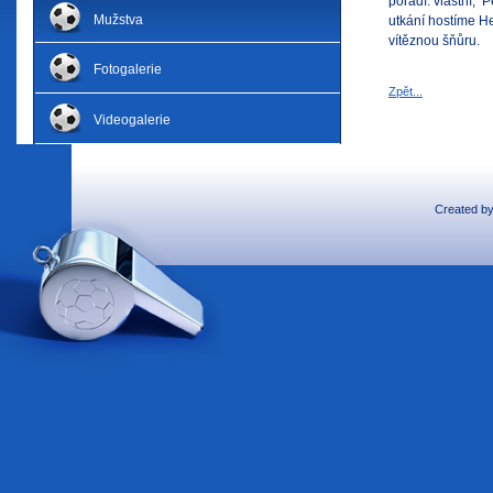
pořadí: vlastní, 
Mužstva
utkání hostíme H
vítěznou šňůru.
Fotogalerie
Zpět...
Videogalerie
Created b