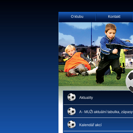
O klubu
Kontakt
Aktuality
A - MUŽI aktuální tabulka, zápasy
Kalendář akcí