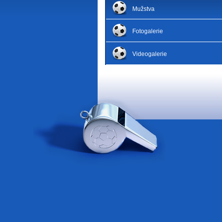
Mužstva
Fotogalerie
Videogalerie