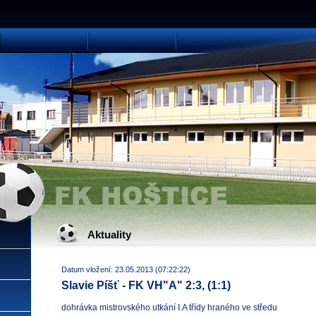
Aktuality
Datum vložení: 23.05.2013 (07:22:22)
Slavie Píšť - FK VH"A" 2:3, (1:1)
dohrávka mistrovského utkání I.A třídy hraného ve středu