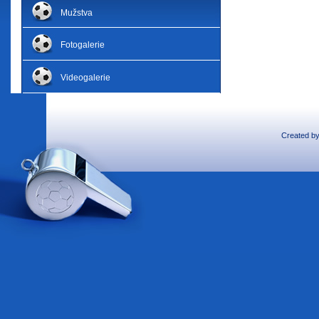
Mužstva
Fotogalerie
Videogalerie
Created b