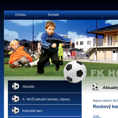
O klubu
Kontakt
Aktuality
Aktualit
A - MUŽI aktuální tabulka, zápasy
Datum vložení: 04.
Rockový kar
Kalendář akcí
Zpět...