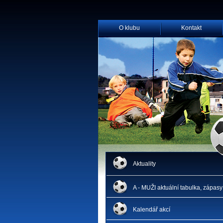
O klubu
Kontakt
Aktuality
A - MUŽI aktuální tabulka, zápasy
Kalendář akcí