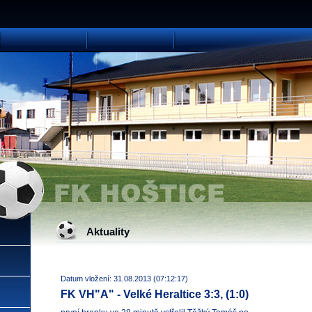
Aktuality
Datum vložení: 31.08.2013 (07:12:17)
FK VH"A" - Velké Heraltice 3:3, (1:0)