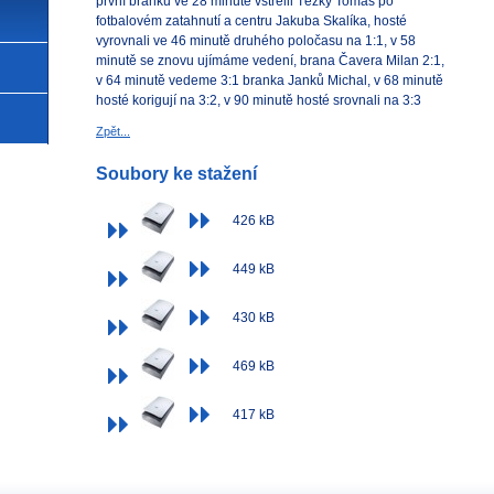
první branku ve 28 minutě vstřelil Těžký Tomáš po
fotbalovém zatahnutí a centru Jakuba Skalíka, hosté
vyrovnali ve 46 minutě druhého poločasu na 1:1, v 58
minutě se znovu ujímáme vedení, brana Čavera Milan 2:1,
v 64 minutě vedeme 3:1 branka Janků Michal, v 68 minutě
hosté korigují na 3:2, v 90 minutě hosté srovnali na 3:3
Zpět...
Soubory ke stažení
426 kB
449 kB
430 kB
469 kB
417 kB