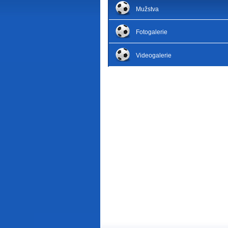
Mužstva
Fotogalerie
Videogalerie