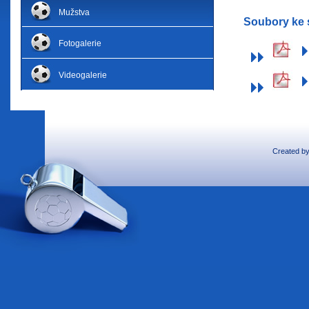
Mužstva
Soubory ke 
Fotogalerie
Videogalerie
Created b