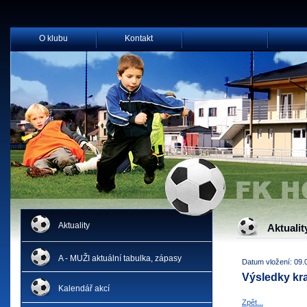
O klubu
Kontakt
Aktuality
Aktualit
A - MUŽI aktuální tabulka, zápasy
Datum vložení: 09.
Výsledky kra
Kalendář akcí
Zpět...