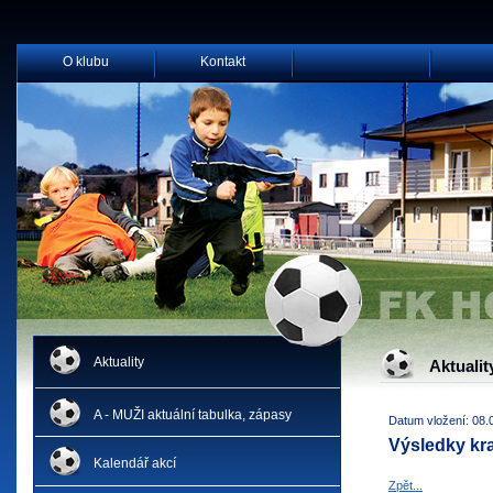
O klubu
Kontakt
Aktuality
Aktualit
A - MUŽI aktuální tabulka, zápasy
Datum vložení: 08.
Výsledky kra
Kalendář akcí
Zpět...