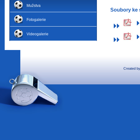
Mužstva
Soubory ke 
Fotogalerie
Videogalerie
Created b