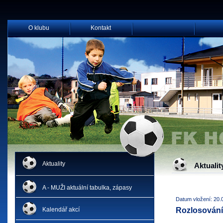
O klubu
Kontakt
Aktuality
Aktualit
A - MUŽI aktuální tabulka, zápasy
Datum vložení: 20.
Kalendář akcí
Rozlosování 