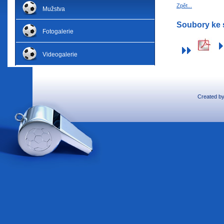
Zpět...
Mužstva
Soubory ke 
Fotogalerie
Videogalerie
Created b