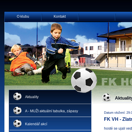
O klubu
Kontakt
Aktuality
Aktualit
A - MUŽI aktuální tabulka, zápasy
Datum vložení: 29.
FK VH - Zlatn
Kalendář akcí
hosté se ujali ve