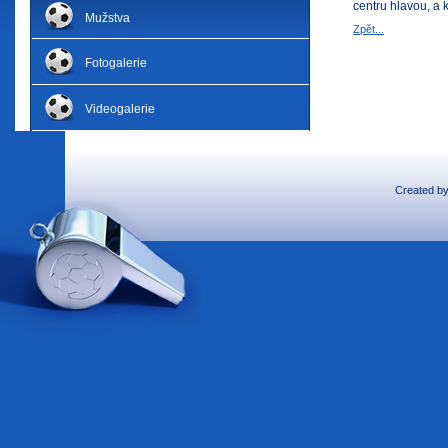
centru hlavou, a 
Mužstva
Zpět...
Fotogalerie
Videogalerie
Created b