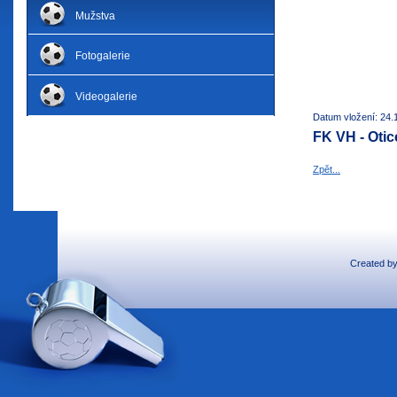
Mužstva
Fotogalerie
Videogalerie
Datum vložení: 24.
FK VH - Otice
Zpět...
Created b