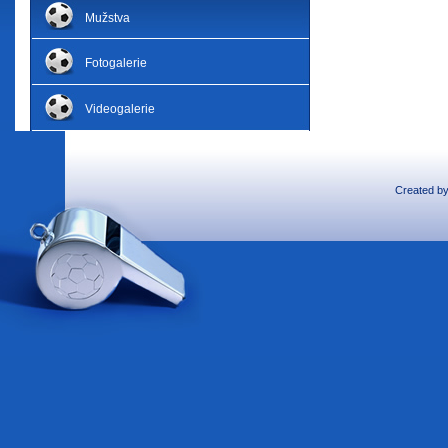
Mužstva
Fotogalerie
Videogalerie
Created b