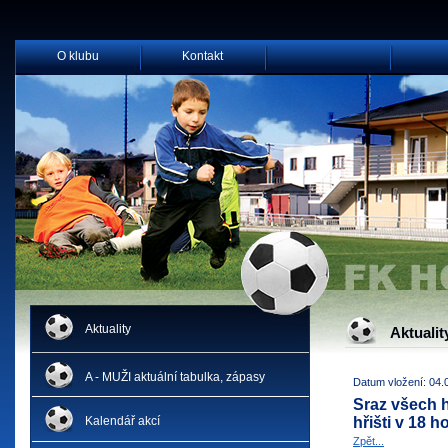
O klubu
Kontakt
Aktuality
Aktualit
A - MUŽI aktuální tabulka, zápasy
Datum vložení: 04.
Sraz všech h
Kalendář akcí
hřišti v 18 h
Zpět...