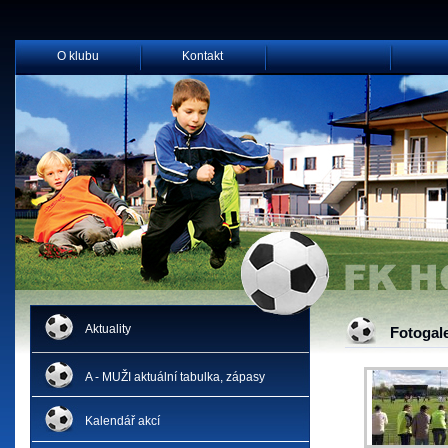
O klubu
Kontakt
Aktuality
Fotogal
A - MUŽI aktuální tabulka, zápasy
Kalendář akcí