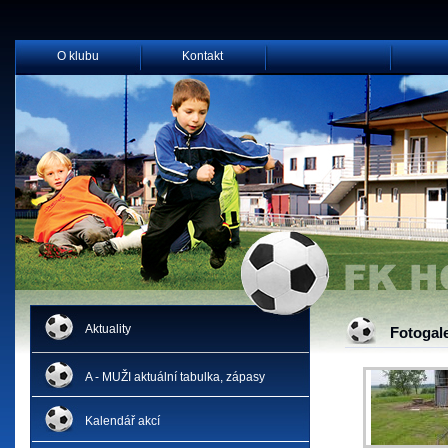
O klubu
Kontakt
Aktuality
Fotogal
A - MUŽI aktuální tabulka, zápasy
Kalendář akcí