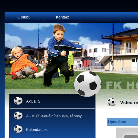
O klubu
Kontakt
Aktuality
Video r
A - MUŽI aktuální tabulka, zápasy
Upoutávka
Kalendář akcí