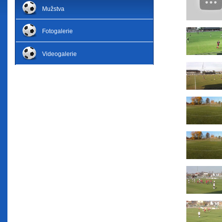
Mužstva
Fotogalerie
Videogalerie