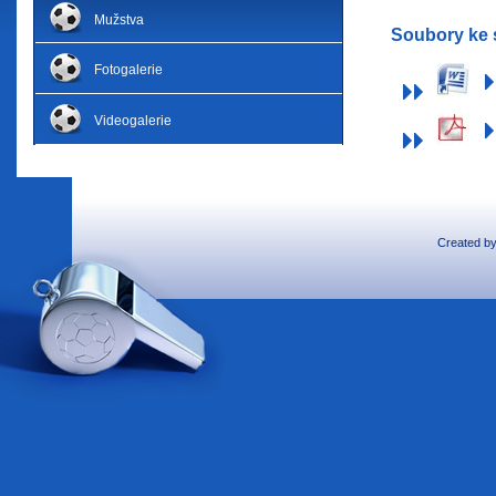
Mužstva
Soubory ke 
Fotogalerie
Videogalerie
Created b