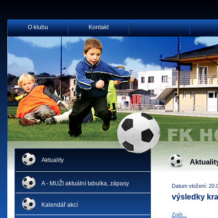
O klubu
Kontakt
Aktuality
Aktualit
A - MUŽI aktuální tabulka, zápasy
Datum vložení: 20.
výsledky kra
Kalendář akcí
Zpět...